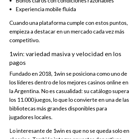
Bonos claros con condiciones razonables
Experiencia mobile fluida
Cuando una plataforma cumple con estos puntos,
empieza a destacar en un mercado cada vez más
competitivo.
1win: variedad masiva y velocidad en los
pagos
Fundado en 2018, 1win se posiciona como uno de
los líderes dentro de los mejores casinos online en
la Argentina. No es casualidad: su catálogo supera
los 11.000 juegos, lo que lo convierte en una de las
bibliotecas más grandes disponibles para
jugadores locales.
Lo interesante de 1win es que no se queda solo en