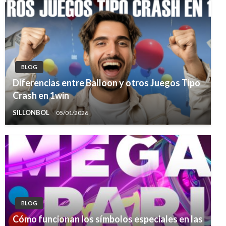
BLOG
Diferencias entre Balloon y otros Juegos Tipo
Crash en 1win
SILLONBOL
05/01/2026
BLOG
Cómo funcionan los símbolos especiales en las