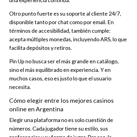
Otro punto fuerte es su soporte al cliente 24/7,
disponible tanto por chat como por email. En
términos de accesibilidad, también cumple:
acepta múltiples monedas, incluyendo ARS, lo que
facilita depósitos y retiros.
Pin Up no busca ser el más grande en catálogo,
sino el más equilibrado en experiencia. Y en
muchos casos, eso es justo lo que el usuario
necesita.
Cómo elegir entre los mejores casinos
online en Argentina
Elegir una plataforma no es solo cuestión de
números. Cada jugador tiene su estilo, sus
preferencias y su forma de jugar. Por eso, la