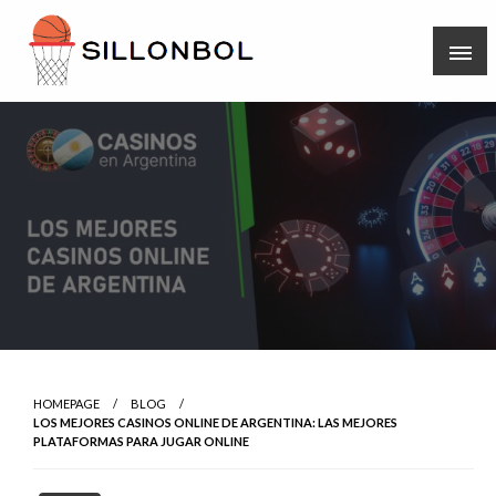
Dunk into Victory with Our Basketball Betting
Sillonbol
Thrills!
HOMEPAGE
BLOG
LOS MEJORES CASINOS ONLINE DE ARGENTINA: LAS MEJORES
PLATAFORMAS PARA JUGAR ONLINE