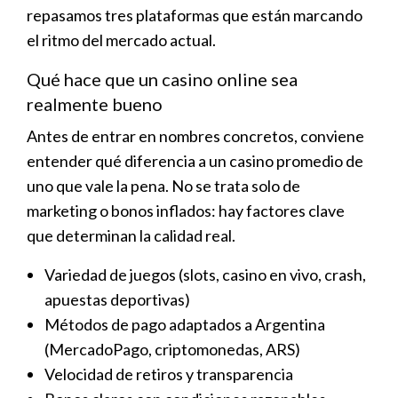
repasamos tres plataformas que están marcando
el ritmo del mercado actual.
Qué hace que un casino online sea
realmente bueno
Antes de entrar en nombres concretos, conviene
entender qué diferencia a un casino promedio de
uno que vale la pena. No se trata solo de
marketing o bonos inflados: hay factores clave
que determinan la calidad real.
Variedad de juegos (slots, casino en vivo, crash,
apuestas deportivas)
Métodos de pago adaptados a Argentina
(MercadoPago, criptomonedas, ARS)
Velocidad de retiros y transparencia