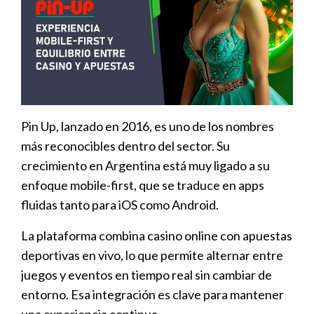
Pin Up, lanzado en 2016, es uno de los nombres
más reconocibles dentro del sector. Su
crecimiento en Argentina está muy ligado a su
enfoque mobile-first, que se traduce en apps
fluidas tanto para iOS como Android.
La plataforma combina casino online con apuestas
deportivas en vivo, lo que permite alternar entre
juegos y eventos en tiempo real sin cambiar de
entorno. Esa integración es clave para mantener
una experiencia continua.