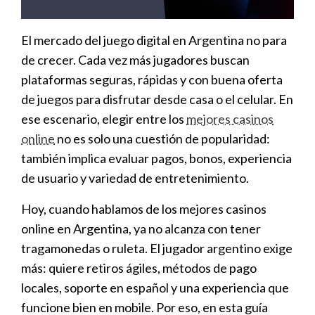
El mercado del juego digital en Argentina no para
de crecer. Cada vez más jugadores buscan
plataformas seguras, rápidas y con buena oferta
de juegos para disfrutar desde casa o el celular. En
ese escenario, elegir entre los
mejores casinos
online
no es solo una cuestión de popularidad:
también implica evaluar pagos, bonos, experiencia
de usuario y variedad de entretenimiento.
Hoy, cuando hablamos de los mejores casinos
online en Argentina, ya no alcanza con tener
tragamonedas o ruleta. El jugador argentino exige
más: quiere retiros ágiles, métodos de pago
locales, soporte en español y una experiencia que
funcione bien en mobile. Por eso, en esta guía