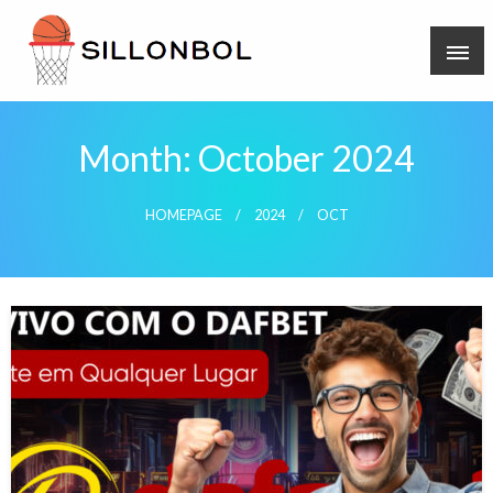
Dunk into Victory with Our Basketball Betting
Sillonbol
Thrills!
Month:
October 2024
HOMEPAGE
2024
OCT